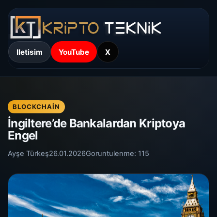
Iletisim
YouTube
X
BLOCKCHAIN
İngiltere’de Bankalardan Kriptoya
Engel
Ayşe Türkeş
26.01.2026
Goruntulenme:
115