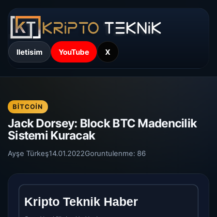
Iletisim
YouTube
X
BITCOIN
Jack Dorsey: Block BTC Madencilik
Sistemi Kuracak
Ayşe Türkeş
14.01.2022
Goruntulenme:
86