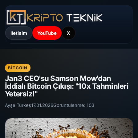
Iletisim
YouTube
X
BITCOIN
Jan3 CEO'su Samson Mow'dan
İddialı Bitcoin Çıkışı: "10x Tahminleri
Yetersiz!"
Ayşe Türkeş
17.01.2026
Goruntulenme:
103