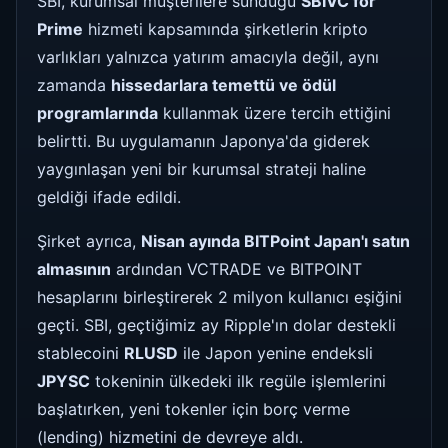
SBI, kurumsal müşterilere sunduğu
SBIVC for
Prime
hizmeti kapsamında şirketlerin kripto
varlıkları yalnızca yatırım amacıyla değil, aynı
zamanda
hissedarlara temettü ve ödül
programlarında
kullanmak üzere tercih ettiğini
belirtti. Bu uygulamanın Japonya'da giderek
yaygınlaşan yeni bir kurumsal strateji haline
geldiği ifade edildi.
Şirket ayrıca,
Nisan ayında BITPoint Japan'ı satın
almasının
ardından VCTRADE ve BITPOINT
hesaplarını birleştirerek 2 milyon kullanıcı eşiğini
geçti. SBI, geçtiğimiz ay Ripple'ın dolar destekli
stablecoini
RLUSD
ile Japon yenine endeksli
JPYSC
tokeninin ülkedeki ilk regüle işlemlerini
başlatırken, yeni tokenler için borç verme
(lending) hizmetini de devreye aldı.