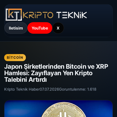
Iletisim
YouTube
X
BITCOIN
Japon Şirketlerinden Bitcoin ve XRP
Hamlesi: Zayıflayan Yen Kripto
Talebini Artırdı
Kripto Teknik Haber
07.07.2026
Goruntulenme:
1.618