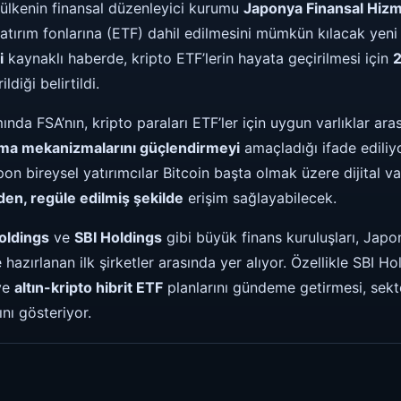
 ülkenin finansal düzenleyici kurumu
Japonya Finansal Hizm
 yatırım fonlarına (ETF) dahil edilmesini mümkün kılacak yeni
i
kaynaklı haberde, kripto ETF’lerin hayata geçirilmesi için
2
diği belirtildi.
da FSA’nın, kripto paraları ETF’ler için uygun varlıklar ara
uma mekanizmalarını güçlendirmeyi
amaçladığı ifade edili
 bireysel yatırımcılar Bitcoin başta olmak üzere dijital va
en, regüle edilmiş şekilde
erişim sağlayabilecek.
oldings
ve
SBI Holdings
gibi büyük finans kuruluşları, Japon
 hazırlanan ilk şirketler arasında yer alıyor. Özellikle SBI H
ve
altın-kripto hibrit ETF
planlarını gündeme getirmesi, sek
nı gösteriyor.