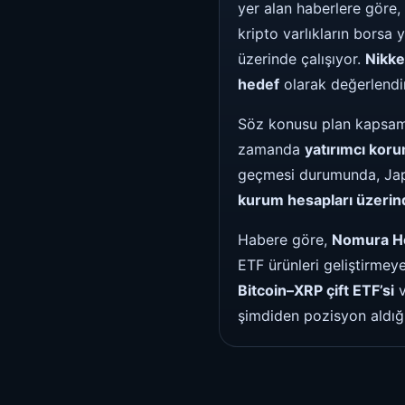
yer alan haberlere göre,
kripto varlıkların borsa
üzerinde çalışıyor.
Nikke
hedef
olarak değerlendiril
Söz konusu plan kapsamın
zamanda
yatırımcı kor
geçmesi durumunda, Japon
kurum hesapları üzerind
Habere göre,
Nomura H
ETF ürünleri geliştirmeye
Bitcoin–XRP çift ETF’si
şimdiden pozisyon aldığı