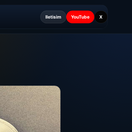
Iletisim
YouTube
X