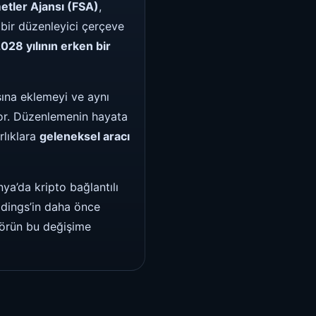
etler Ajansı (FSA)
,
 bir düzenleyici çerçeve
028 yılının erken bir
sına eklemeyi ve aynı
yor. Düzenlemenin hayata
rlıklara
geleneksel aracı
ya’da kripto bağlantılı
oldings’in daha önce
törün bu değişime