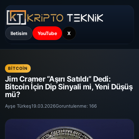
Iletisim
YouTube
X
BITCOIN
Jim Cramer “Aşırı Satıldı” Dedi:
Bitcoin İçin Dip Sinyali mi, Yeni Düşüş
mü?
Ayşe Türkeş
19.03.2026
Goruntulenme:
166