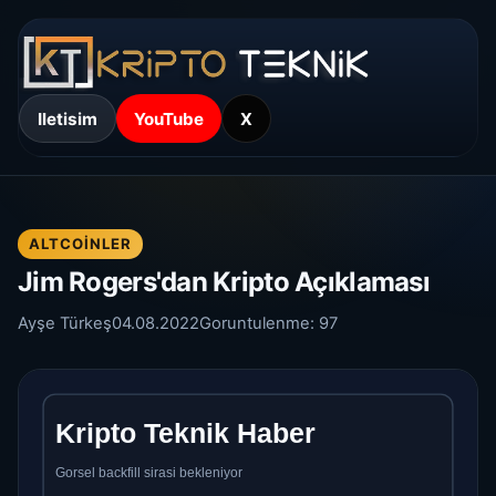
Iletisim
YouTube
X
ALTCOINLER
Jim Rogers'dan Kripto Açıklaması
Ayşe Türkeş
04.08.2022
Goruntulenme:
97