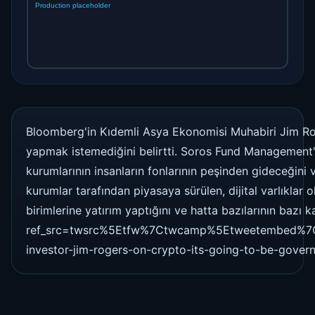
Bloomberg'in Kıdemli Asya Ekonomisi Muhabiri Jim Roge
yapmak istemediğini belirtti. Soros Fund Management'ı
kurumlarının insanların fonlarının peşinden gideceğini 
kurumlar tarafından piyasaya sürülen, dijital varlıkla
birimlerine yatırım yaptığını ve hatta bazılarının bazı 
ref_src=twsrc%5Etfw%7Ctwcamp%5Etweetembed%7C
investor-jim-rogers-on-crypto-its-going-to-be-gove