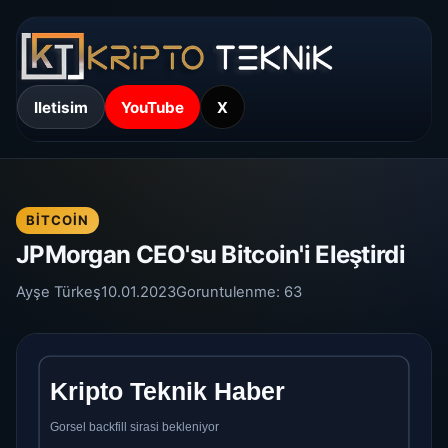
Iletisim
YouTube
X
BITCOIN
JPMorgan CEO'su Bitcoin'i Eleştirdi
Ayşe Türkeş
10.01.2023
Goruntulenme:
63