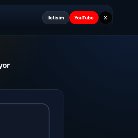
Iletisim
YouTube
X
yor