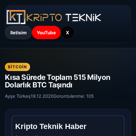
Iletisim
YouTube
X
BITCOIN
Kısa Sürede Toplam 515 Milyon
Dolarlık BTC Taşındı
Ayşe Türkeş
19.12.2020
Goruntulenme:
105