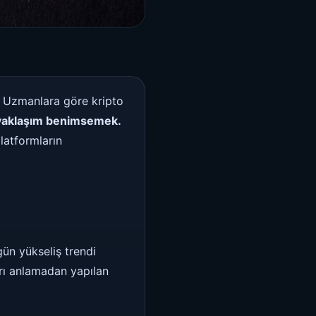
tı. Uzmanlara göre kripto
r yaklaşım benimsemek.
latformların
gün yükseliş trendi
rı anlamadan yapılan