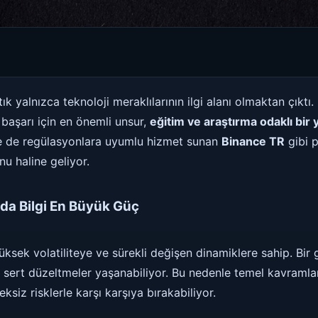
tık yalnızca teknoloji meraklılarının ilgi alanı olmaktan çık
r başarı için en önemli unsur,
eğitim ve araştırma odaklı bi
’de de regülasyonlara uyumlu hizmet sunan
Binance TR
gibi p
u haline geliyor.
ada Bilgi En Büyük Güç
yüksek volatiliteye ve sürekli değişen dinamiklere sahip. Bir 
n sert düzeltmeler yaşanabiliyor. Bu nedenle temel kavramla
reksiz risklerle karşı karşıya bırakabiliyor.