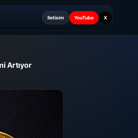
Iletisim
YouTube
X
mi Artıyor