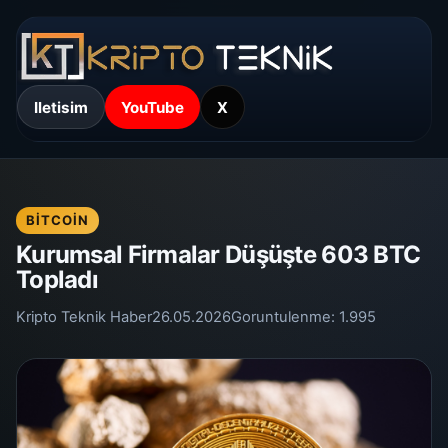
Iletisim
YouTube
X
BITCOIN
Kurumsal Firmalar Düşüşte 603 BTC
Topladı
Kripto Teknik Haber
26.05.2026
Goruntulenme:
1.995