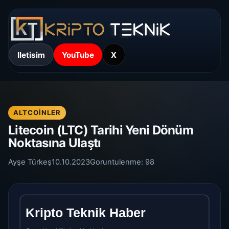
Iletisim
YouTube
X
ALTCOINLER
Litecoin (LTC) Tarihi Yeni Dönüm
Noktasına Ulaştı
Ayşe Türkeş
10.10.2023
Goruntulenme:
98