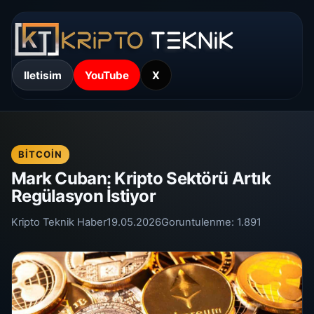
Iletisim
YouTube
X
BITCOIN
Mark Cuban: Kripto Sektörü Artık
Regülasyon İstiyor
Kripto Teknik Haber
19.05.2026
Goruntulenme:
1.891