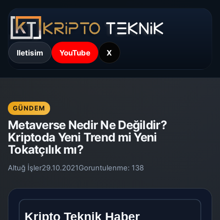
Iletisim
YouTube
X
GÜNDEM
Metaverse Nedir Ne Değildir?
Kriptoda Yeni Trend mi Yeni
Tokatçılık mı?
Altuğ İşler
29.10.2021
Goruntulenme:
138