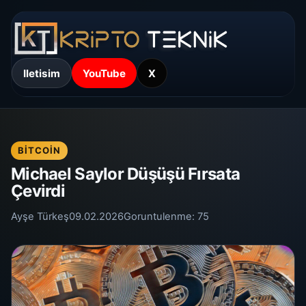
Iletisim
YouTube
X
BITCOIN
Michael Saylor Düşüşü Fırsata
Çevirdi
Ayşe Türkeş
09.02.2026
Goruntulenme:
75