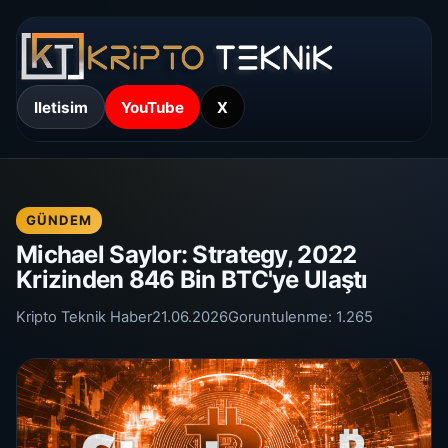
Iletisim
YouTube
X
GÜNDEM
Michael Saylor: Strategy, 2022
Krizinden 846 Bin BTC'ye Ulaştı
Kripto Teknik Haber
21.06.2026
Goruntulenme:
1.265