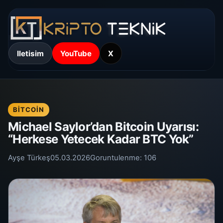
Iletisim
YouTube
X
BITCOIN
Michael Saylor’dan Bitcoin Uyarısı:
“Herkese Yetecek Kadar BTC Yok”
Ayşe Türkeş
05.03.2026
Goruntulenme:
106