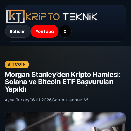
Iletisim
YouTube
X
BITCOIN
Morgan Stanley’den Kripto Hamlesi:
Solana ve Bitcoin ETF Başvuruları
Yapıldı
Ayşe Türkeş
06.01.2026
Goruntulenme:
65