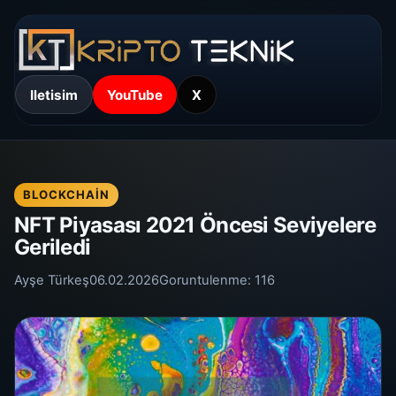
Iletisim
YouTube
X
BLOCKCHAIN
NFT Piyasası 2021 Öncesi Seviyelere
Geriledi
Ayşe Türkeş
06.02.2026
Goruntulenme:
116