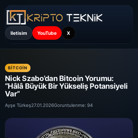
Iletisim
YouTube
X
BITCOIN
Nick Szabo’dan Bitcoin Yorumu:
“Hâlâ Büyük Bir Yükseliş Potansiyeli
Var”
Ayşe Türkeş
27.01.2026
Goruntulenme:
94