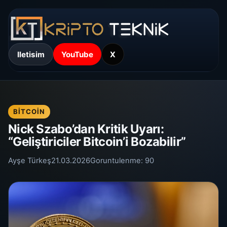
Iletisim
YouTube
X
BITCOIN
Nick Szabo’dan Kritik Uyarı:
“Geliştiriciler Bitcoin’i Bozabilir”
Ayşe Türkeş
21.03.2026
Goruntulenme:
90