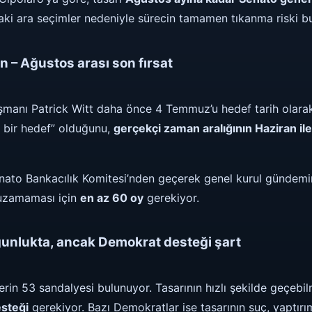
aki ara seçimler nedeniyle sürecin tamamen tıkanma riski b
an – Ağustos arası son fırsat
şmanı Patrick Witt daha önce 4 Temmuz’u hedef tarih olarak
r bir hedef” olduğunu,
gerçekçi zaman aralığının Haziran il
enato Bankacılık Komitesi’nden geçerek genel kurul gündemi
 uzamaması için
en az 60 oy
gerekiyor.
unlukta, ancak Demokrat desteği şart
rin 53 sandalyesi bulunuyor. Tasarının hızlı şekilde geçebil
steği
gerekiyor. Bazı Demokratlar ise tasarının suç, yaptırım