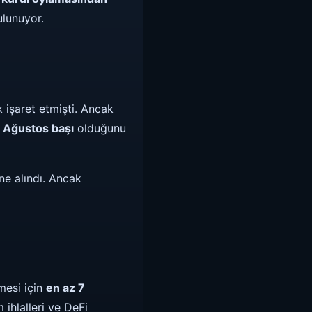
ulunuyor.
 işaret etmişti. Ancak
e Ağustos başı
olduğunu
ne alındı. Ancak
mesi için
en az 7
 ihlalleri ve DeFi