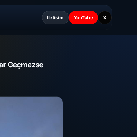
Iletisim
YouTube
X
dar Geçmezse