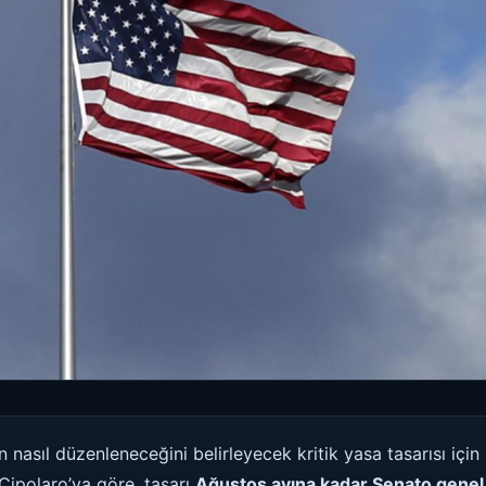
n nasıl düzenleneceğini belirleyecek kritik yasa tasarısı iç
Cipolaro’ya göre, tasarı
Ağustos ayına kadar Senato genel