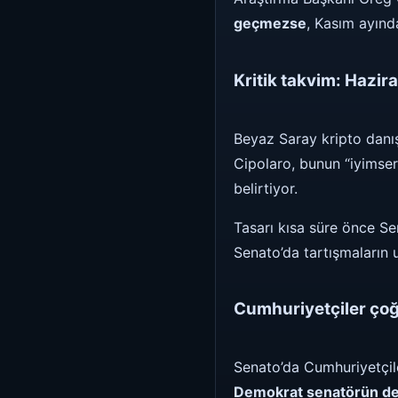
geçmezse
, Kasım ayınd
Kritik takvim: Hazir
Beyaz Saray kripto danı
Cipolaro, bunun “iyimse
belirtiyor.
Tasarı kısa süre önce S
Senato’da tartışmaların
Cumhuriyetçiler çoğ
Senato’da Cumhuriyetçile
Demokrat senatörün de