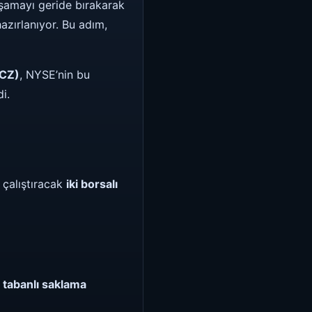
aşamayı geride bırakarak
zırlanıyor. Bu adım,
(CZ)
, NYSE’nin bu
i.
 çalıştıracak
iki borsalı
 tabanlı saklama