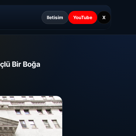
Iletisim
YouTube
X
çlü Bir Boğa