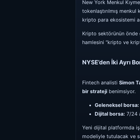
New York Menkul Kıymetl
tokenlaştırılmış menkul 
kripto para ekosistemi a
Kripto sektörünün önde 
hamlesini “kripto ve kript
NYSE’den İki Ayrı Bo
Fintech analisti
Simon T
bir strateji
benimsiyor.
Geleneksel borsa:
Dijital borsa:
7/24 a
Yeni dijital platformda i
modeliyle tutulacak ve se