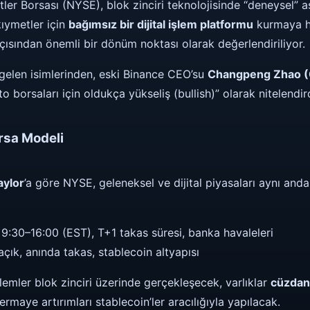
er Borsası (NYSE), blok zinciri teknolojisinde “deneysel” 
kıymetler için
bağımsız bir dijital işlem platformu
kurmaya ha
çısından önemli bir dönüm noktası olarak değerlendiriliyor.
gelen isimlerinden, eski Binance CEO’su
Changpeng Zhao 
o borsaları için oldukça yükseliş (bullish)” olarak nitelendird
rsa Modeli
aylor
’a göre NYSE, geleneksel ve dijital piyasaları aynı anda
9:30–16:00 (EST), T+1 takas süresi, banka havaleleri
çık, anında takas, stablecoin altyapısı
şlemler blok zinciri üzerinde gerçekleşecek, varlıklar
cüzdan
rmaye artırımları stablecoin’ler aracılığıyla yapılacak.