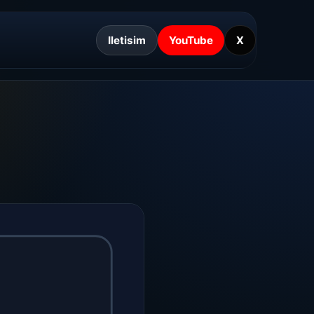
Iletisim
YouTube
X