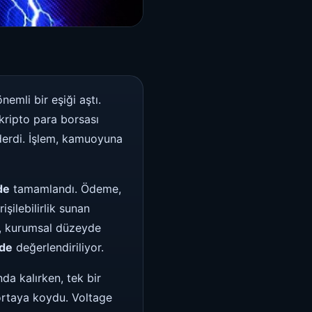
nemli bir eşiği aştı.
kripto para borsası
derdi. İşlem, kamuoyuna
de
tamamlandı. Ödeme,
şilebilirlik sunan
li, kurumsal düzeyde
nde
değerlendiriliyor.
da kalırken, tek bir
 ortaya koydu. Voltage