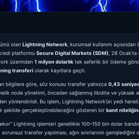
zümü olan
Lightning Network
, kurumsal kullanım açısından ö
kredi platformu
Secure Digital Markets (SDM)
, 28 Ocak’ta 
work üzerinden
1 milyon dolarlık
tek seferlik bir ödeme gön
ning transferi
olarak kayıtlara geçti.
n bilgilere göre, söz konusu transfer yalnızca
0,43 saniye
elik node yönetimi, önceden sağlanmış likidite ve yüksek eri
den yönlendirildi. Bu işlem, Lightning Network’ün yedi hane
lı şekilde gerçekleştirebileceğini gösteren bir
kanıt niteliği
kor” Lightning işlemleri genellikle 100–150 bin dolar bandın
 sorunsuz transfer yapılması, ağın sınırlarının genişlediğini