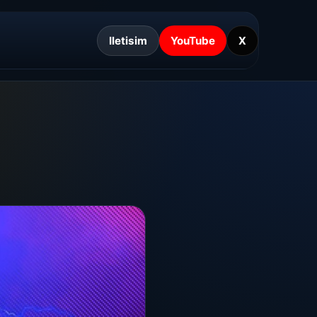
Iletisim
YouTube
X