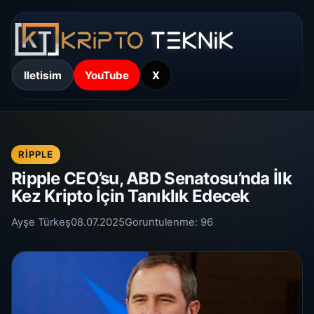
Iletisim
YouTube
X
RIPPLE
Ripple CEO’su, ABD Senatosu’nda İlk
Kez Kripto İçin Tanıklık Edecek
Ayşe Türkeş
08.07.2025
Goruntulenme:
96