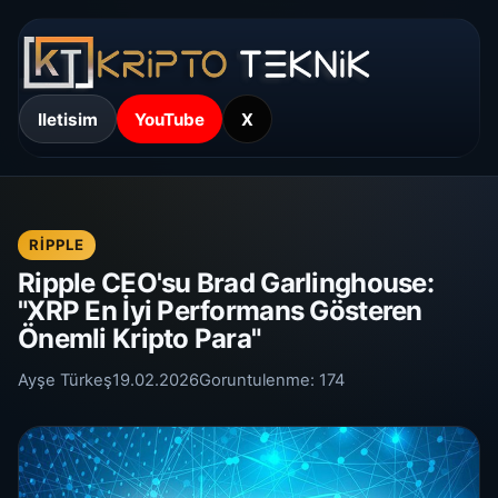
Iletisim
YouTube
X
RIPPLE
Ripple CEO'su Brad Garlinghouse:
"XRP En İyi Performans Gösteren
Önemli Kripto Para"
Ayşe Türkeş
19.02.2026
Goruntulenme:
174