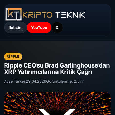
Iletisim
YouTube
X
RIPPLE
Ripple CEO’su Brad Garlinghouse’dan
XRP Yatırımcılarına Kritik Çağrı
Ayşe Türkeş
29.04.2026
Goruntulenme:
2.577