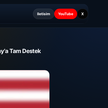
Iletisim
YouTube
X
ay'a Tam Destek