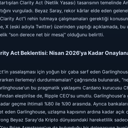
artışılan Clarity Act (Netlik Yasası) tasarısının temelinde A
ttığını vurguladı. Beyaz Saray, rekor kârlar elde eden gelen
Clarity Act"i rehin tutmaya çalışmamaları gerektiği konusun
, X (eski adıyla Twitter) üzerinden yaptığı açıklamada, bu 
elik "son derece net bir mesaj" olduğunu belirtti.
ity Act Beklentisi: Nisan 2026'ya Kadar Onaylana
ct'in yasalaşması için yoğun bir çaba sarf eden Garlinghouse
rarken ilerlemeyi durdurmamaları" çağrısında bulunarak, "ne
rlinghouse'un bu pragmatik yaklaşımı Cardano kurucusu Ch
fından eleştirilse de, Ripple CEO'su umutlu. Garlinghouse'a g
adar geçme ihtimali %80 ile %90 arasında. Ayrıca bankaları
t eden Garlinghouse, uzlaşma kapısının ardına kadar açık o
g Beyaz Saray'da Kripto dünyasındaki hareketlilik sadece Ri
'su Brian Armstrong'un da bulunduğu bir delegasyon bugün