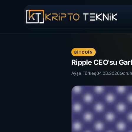
BITCOIN
Ripple CEO'su Garl
Ayşe Türkeş
04.03.2026
Gorun