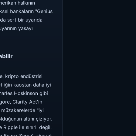
merikan halkının
eksel bankaların "Genius
da sert bir uyarıda
uyarının yasayı
bilir
, kripto endüstrisi
tliğin kaostan daha iyi
arles Hoskinson gibi
öre, Clarity Act'in
 müzakerelerde "iyi
lduğunun altını çiziyor.
pple ile sınırlı değil.
 Beyaz Saray'ı ziyaret