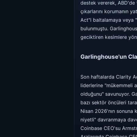
destek vererek, ABD'de t
çıkarlarını korumanın ya
Act"i baltalamaya veya "
bulunmuştu. Garlinghouse
geciktiren kesimlere yön
Garlinghouse'un Clar
Son haftalarda Clarity A
liderlerine "mükemmeli a
olduğunu" savunuyor. Ga
bazı sektör öncüleri tara
Nisan 2026'nın sonuna k
niyetli" davranmaya dave
Coinbase CEO'su Armstron
Aralarında Coinbase CEO