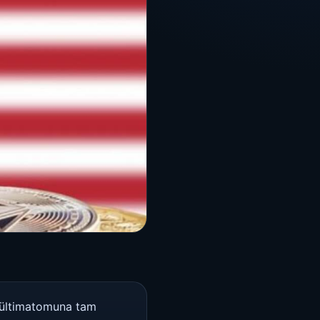
n ültimatomuna tam