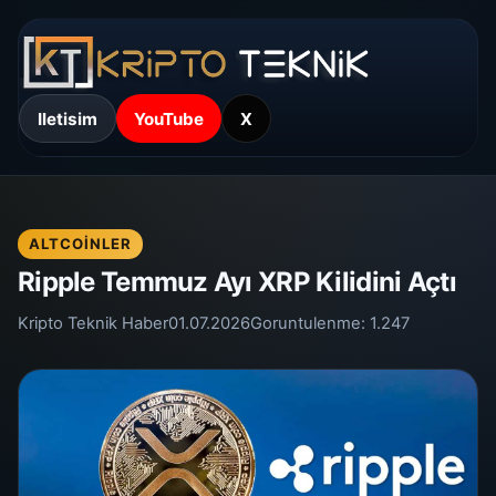
Iletisim
YouTube
X
ALTCOINLER
Ripple Temmuz Ayı XRP Kilidini Açtı
Kripto Teknik Haber
01.07.2026
Goruntulenme:
1.247