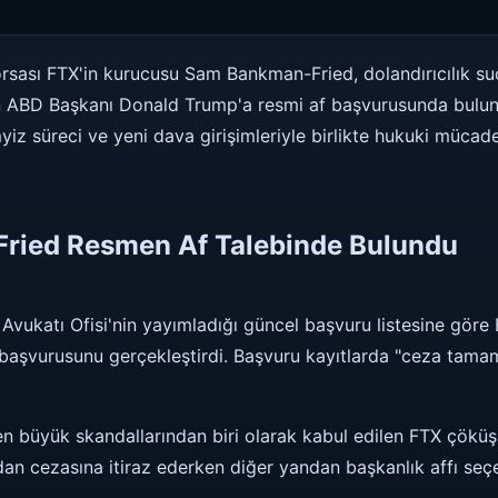
orsası FTX'in kurucusu Sam Bankman-Fried, dolandırıcılık suçl
an ABD Başkanı Donald Trump'a resmi af başvurusunda bulu
iz süreci ve yeni dava girişimleriyle birlikte hukuki mücade
ried Resmen Af Talebinde Bulundu
Avukatı Ofisi'nin yayımladığı güncel başvuru listesine gör
i başvurusunu gerçekleştirdi. Başvuru kayıtlarda "ceza tama
en büyük skandallarından biri olarak kabul edilen FTX çö
dan cezasına itiraz ederken diğer yandan başkanlık affı seç
.