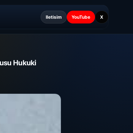
Iletisim
YouTube
X
usu Hukuki