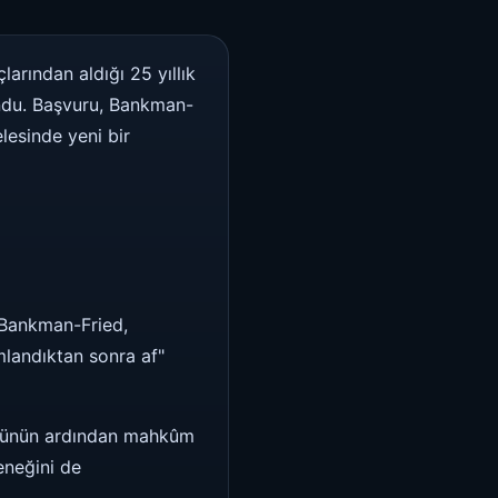
arından aldığı 25 yıllık
ndu. Başvuru, Bankman-
lesinde yeni bir
e Bankman-Fried,
mlandıktan sonra af"
küşünün ardından mahkûm
eneğini de