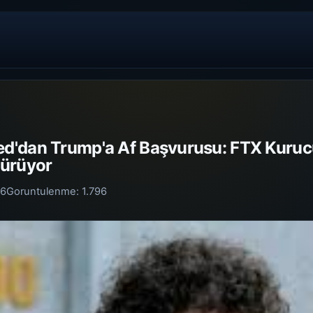
d'dan Trump'a Af Başvurusu: FTX Kuruc
dürüyor
26
Goruntulenme:
1.796