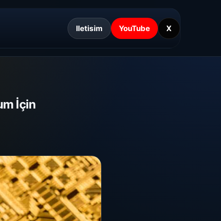
Iletisim
YouTube
X
m İçin