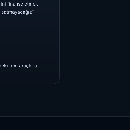
rini finanse etmek
la satmayacağız”
zdeki tüm araçlara