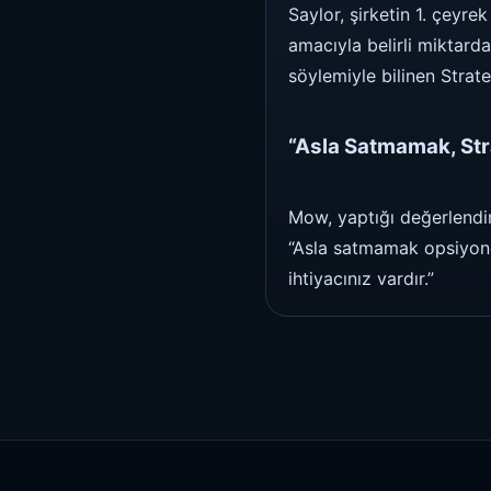
Saylor, şirketin 1. çeyr
amacıyla belirli miktard
söylemiyle bilinen Strate
“Asla Satmamak, Stra
Mow, yaptığı değerlendir
“Asla satmamak opsiyonell
ihtiyacınız vardır.”