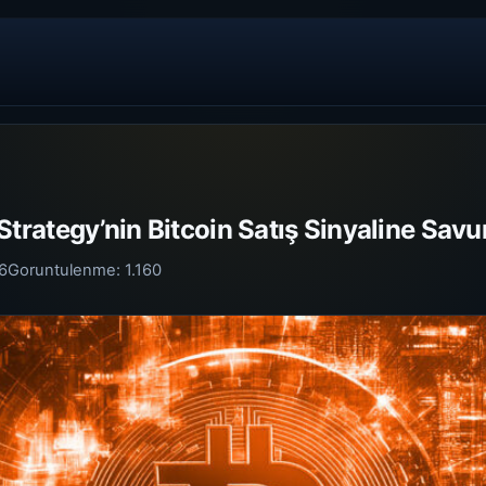
rategy’nin Bitcoin Satış Sinyaline Sav
6
Goruntulenme:
1.160