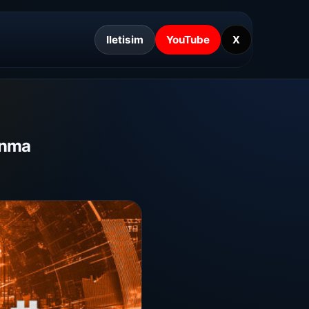
Iletisim
YouTube
X
unma