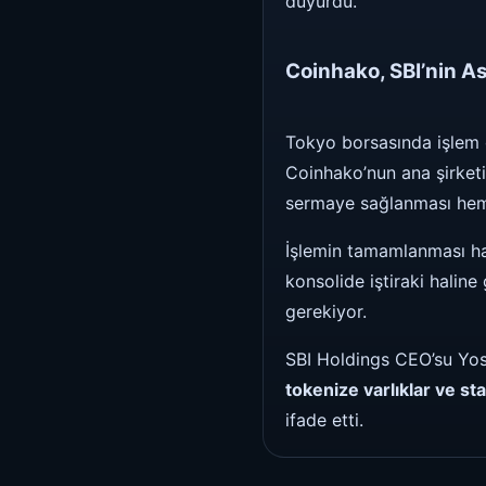
duyurdu.
Coinhako, SBI’nin As
Tokyo borsasında işlem g
Coinhako’nun ana şirketi
sermaye sağlanması hem 
İşlemin tamamlanması ha
konsolide iştiraki halin
gerekiyor.
SBI Holdings CEO’su Yosh
tokenize varlıklar ve sta
ifade etti.