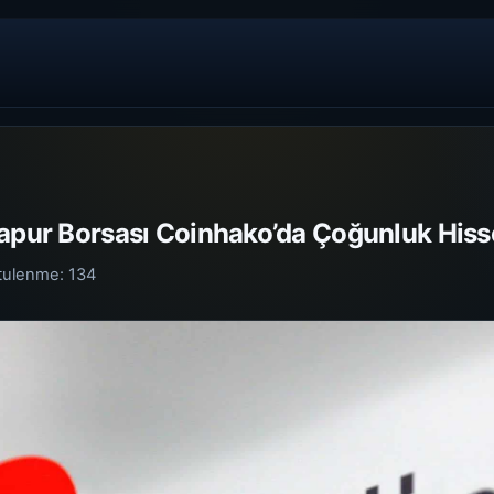
gapur Borsası Coinhako’da Çoğunluk Hiss
tulenme:
134