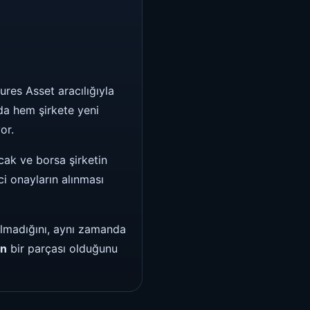
res Asset aracılığıyla
da hem şirkete yeni
or.
ak ve borsa şirketin
ci onayların alınması
olmadığını, aynı zamanda
in
bir parçası olduğunu