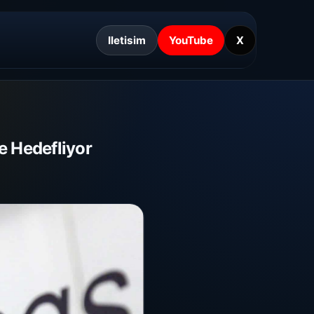
Iletisim
YouTube
X
e Hedefliyor