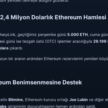
sini yeniden devreye aldığını gösterdi.
2,4 Milyon Dolarlık Ethereum Hamlesi
SharpLink, geçtiğimiz perşembe günü
5.000 ETH
, cuma gün
tesi günü ise tezgah üstü (OTC) işlemler aracılığıyla
29.196
olara
çıkardı.
 uzun bir aranın ardından Ethereum rezervlerini yeniden bü
reum Benimsenmesine Destek
ketin
Bitmine
, Ethereum kurucu ortağı
Joe Lubin
ve diğer e
labs
girişiminin duyurulmasının hemen ardından geldi.