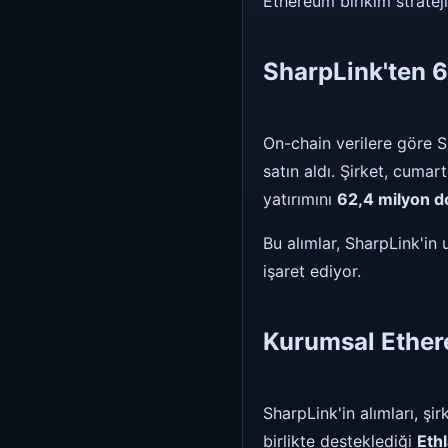
Ethereum birikim strateji
SharpLink'ten 6
On-chain verilere göre 
satın aldı. Şirket, cumar
yatırımını
62,4 milyon d
Bu alımlar, SharpLink'in
işaret ediyor.
Kurumsal Ethe
SharpLink'in alımları, şir
birlikte desteklediği
Eth