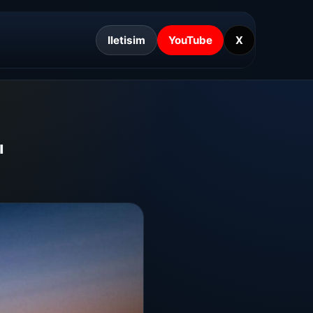
Iletisim
YouTube
X
ı