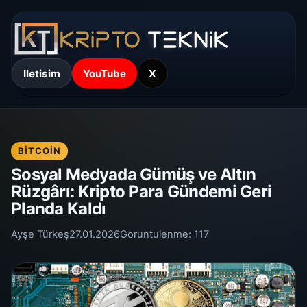
Iletisim
YouTube
X
BITCOIN
Sosyal Medyada Gümüş ve Altın
Rüzgârı: Kripto Para Gündemi Geri
Planda Kaldı
Ayşe Türkeş
27.01.2026
Goruntulenme:
117