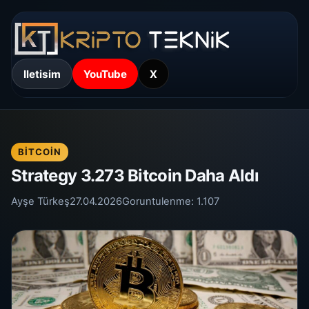
Iletisim
YouTube
X
BITCOIN
Strategy 3.273 Bitcoin Daha Aldı
Ayşe Türkeş
27.04.2026
Goruntulenme:
1.107