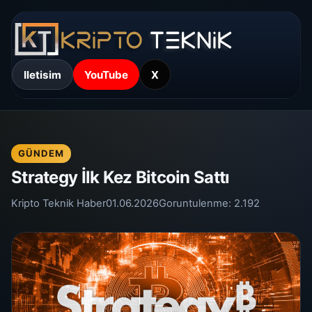
Iletisim
YouTube
X
GÜNDEM
Strategy İlk Kez Bitcoin Sattı
Kripto Teknik Haber
01.06.2026
Goruntulenme:
2.192