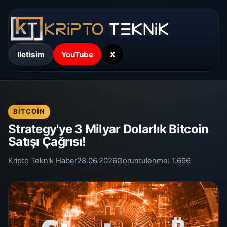
Iletisim
YouTube
X
BITCOIN
Strategy'ye 3 Milyar Dolarlık Bitcoin
Satışı Çağrısı!
Kripto Teknik Haber
28.06.2026
Goruntulenme:
1.696