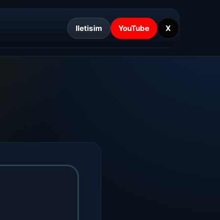
Iletisim
YouTube
X