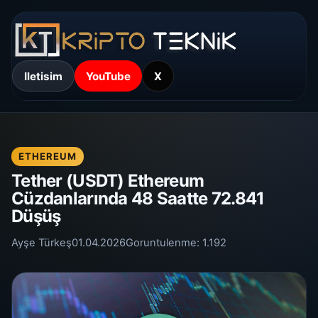
Iletisim
YouTube
X
ETHEREUM
Tether (USDT) Ethereum
Cüzdanlarında 48 Saatte 72.841
Düşüş
Ayşe Türkeş
01.04.2026
Goruntulenme:
1.192