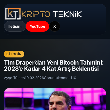
Iletisim
YouTube
X
BITCOIN
Tim Draper’dan Yeni Bitcoin Tahmini:
2028’e Kadar 4 Kat Artış Beklentisi
Ayşe Türkeş
19.02.2026
Goruntulenme:
110