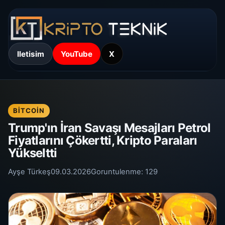
Iletisim
YouTube
X
BITCOIN
Trump'ın İran Savaşı Mesajları Petrol
Fiyatlarını Çökertti, Kripto Paraları
Yükseltti
Ayşe Türkeş
09.03.2026
Goruntulenme:
129