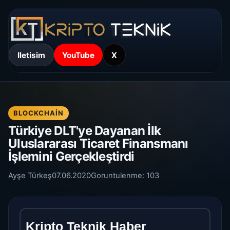
Iletisim
YouTube
X
BLOCKCHAIN
Türkiye DLT'ye Dayanan İlk
Uluslararası Ticaret Finansmanı
İşlemini Gerçekleştirdi
Ayşe Türkeş
07.06.2020
Goruntulenme:
103