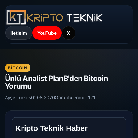
Iletisim
YouTube
X
BITCOIN
Ünlü Analist PlanB'den Bitcoin
Yorumu
Ayşe Türkeş
01.08.2020
Goruntulenme:
121