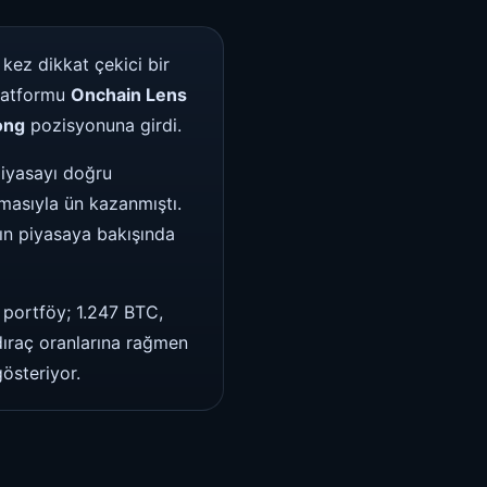
 kez dikkat çekici bir
platformu
Onchain Lens
ong
pozisyonuna girdi.
piyasayı doğru
masıyla ün kazanmıştı.
nın piyasaya bakışında
 portföy; 1.247 BTC,
dıraç oranlarına rağmen
österiyor.