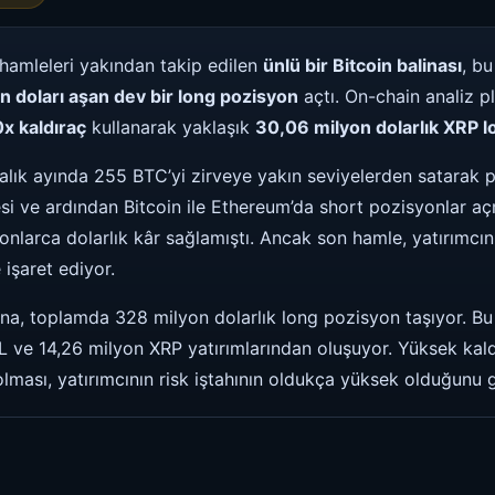
hamleleri yakından takip edilen
ünlü bir Bitcoin balinası
, bu
n doları aşan dev bir long pozisyon
açtı. On-chain analiz 
x kaldıraç
kullanarak yaklaşık
30,06 milyon dolarlık XRP l
alık ayında 255 BTC’yi zirveye yakın seviyelerden satarak 
i ve ardından Bitcoin ile Ethereum’da short pozisyonlar aç
lyonlarca dolarlık kâr sağlamıştı. Ancak son hamle, yatırımcı
 işaret ediyor.
ina, toplamda 328 milyon dolarlık long pozisyon taşıyor. Bu
 ve 14,26 milyon XRP yatırımlarından oluşuyor. Yüksek kal
ması, yatırımcının risk iştahının oldukça yüksek olduğunu g