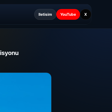
Iletisim
YouTube
X
zisyonu