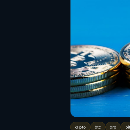
kripto
btc
xrp
bi