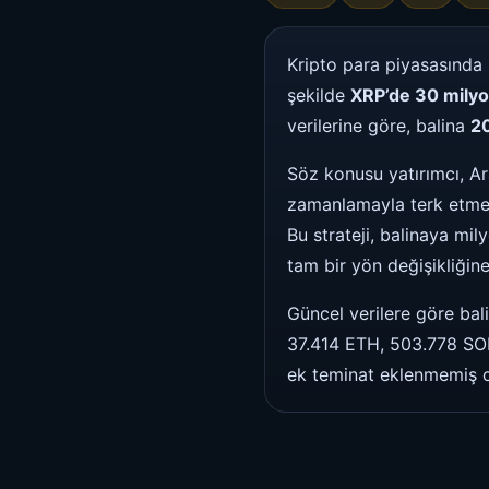
Kripto para piyasasında 
şekilde
XRP’de 30 milyo
verilerine göre, balina
20
Söz konusu yatırımcı, Ar
zamanlamayla terk etmes
Bu strateji, balinaya mi
tam bir yön değişikliğine
Güncel verilere göre bal
37.414 ETH, 503.778 SOL
ek teminat eklenmemiş ol