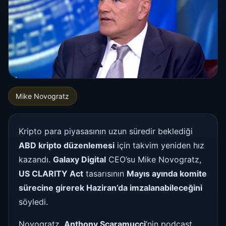
Mike Novogratz
Kripto para piyasasının uzun süredir beklediği
ABD kripto düzenlemesi
için takvim yeniden hız
kazandı.
Galaxy Digital
CEO’su Mike Novogratz,
US CLARITY Act
tasarısının
Mayıs ayında komite
sürecine girerek Haziran’da imzalanabileceğini
söyledi.
Novogratz,
Anthony Scaramucci
’nin podcast