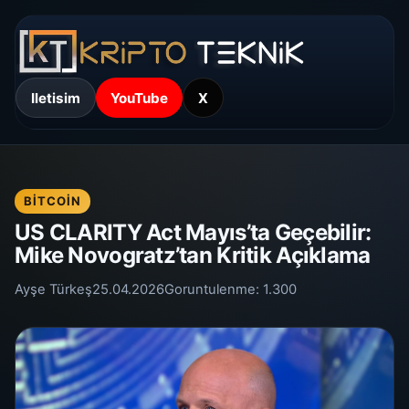
Iletisim
YouTube
X
BITCOIN
US CLARITY Act Mayıs’ta Geçebilir:
Mike Novogratz’tan Kritik Açıklama
Ayşe Türkeş
25.04.2026
Goruntulenme:
1.300