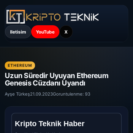
Iletisim
YouTube
X
ETHEREUM
Uzun Süredir Uyuyan Ethereum
Genesis Cüzdanı Uyandı
Ayşe Türkeş
21.09.2023
Goruntulenme:
93