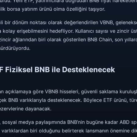
du. Yeni ETF, yatırımcılara doğrudan BNB fiyat hareketleri
lk borsa yatırım ürünü olma özelliğini taşıyor.
i bir dönüm noktası olarak değerlendirilen VBNB, gelenekse
kolay erişebilmesini hedefliyor. Kullanıcı sayısı ve zincir ü
ncir ağlarından biri olarak gösterilen BNB Chain, son yıll
sürdürüyordu.
 Fiziksel BNB ile Desteklenecek
an açıklamaya göre VBNB hisseleri, güvenli saklama kuruluş
ek BNB varlıklarıyla desteklenecek. Böylece ETF ürünü, türe
ezervlerine dayanacak.
, sosyal medya paylaşımında BNB’nin bugüne kadar ABD sp
 varlıklardan biri olduğunu belirterek lansmanın önemine dik