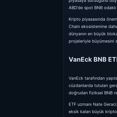
piyasaya sürdüğünü duyur
ABD’de spot BNB odaklı i
Kripto piyasasında öneml
Chain ekosistemine daha 
dünyanın en büyük blokzi
projeleriyle büyümesini 
VanEck BNB ETF
VanEck tarafından yapıl
cüzdanlarda tutulan gerç
doğrudan fiziksel BNB r
ETF uzmanı Nate Geraci
eksik kalan büyük kripto