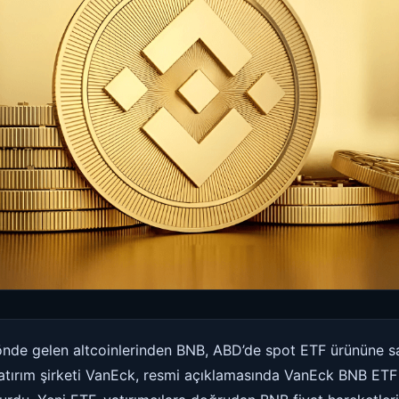
önde gelen altcoinlerinden BNB, ABD’de spot ETF ürününe sah
l yatırım şirketi VanEck, resmi açıklamasında VanEck BNB ET