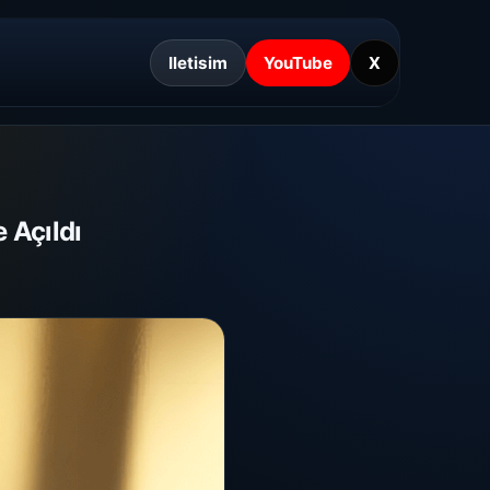
Iletisim
YouTube
X
 Açıldı