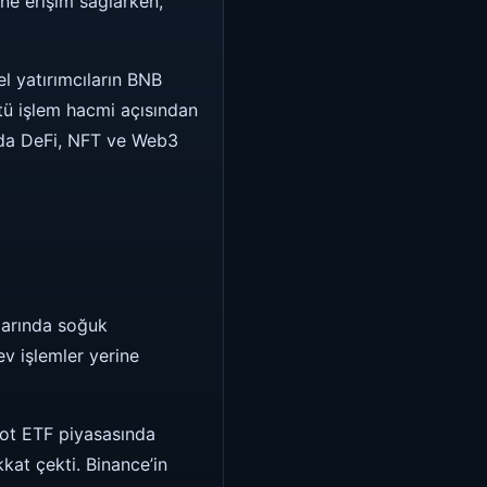
ne erişim sağlarken,
l yatırımcıların BNB
stü işlem hacmi açısından
arda DeFi, NFT ve Web3
larında soğuk
v işlemler yerine
ot ETF piyasasında
kat çekti. Binance’in