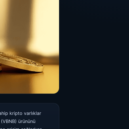
ip kripto varlıklar
F (VBNB) ürününü