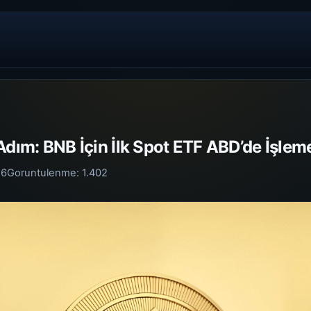
Adım: BNB İçin İlk Spot ETF ABD’de İşleme
26
Goruntulenme:
1.402